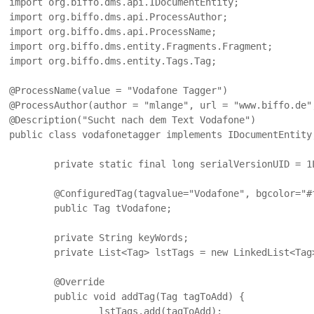
import org.biffo.dms.api.IDocumentEntity;

import org.biffo.dms.api.ProcessAuthor;

import org.biffo.dms.api.ProcessName;

import org.biffo.dms.entity.Fragments.Fragment;

import org.biffo.dms.entity.Tags.Tag;

@ProcessName(value = "Vodafone Tagger")

@ProcessAuthor(author = "mlange", url = "www.biffo.de",
@Description("Sucht nach dem Text Vodafone")

public class vodafonetagger implements IDocumentEntity,
	private static final long serialVersionUID = 1L;

	@ConfiguredTag(tagvalue="Vodafone", bgcolor="#ff2020", fgcolor="#ffffff")

	public Tag tVodafone;

	private String keyWords;

	private List<Tag> lstTags = new LinkedList<Tag>();

	@Override

	public void addTag(Tag tagToAdd) {

		lstTags.add(tagToAdd);
