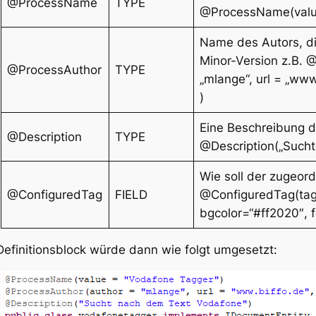
@ProcessName
TYPE
@ProcessName(value
Name des Autors, di
Minor-Version z.B. 
@ProcessAuthor
TYPE
„mlange“, url = „www
)
Eine Beschreibung d
@Description
TYPE
@Description(„Such
Wie soll der zugeor
@ConfiguredTag
FIELD
@ConfiguredTag(tag
bgcolor=“#ff2020″, fg
Definitionsblock würde dann wie folgt umgesetzt: