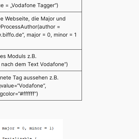
 = „Vodafone Tagger“)
e Webseite, die Major und
@ProcessAuthor(author =
.biffo.de“, major = 0, minor = 1
es Moduls z.B.
t nach dem Text Vodafone“)
dnete Tag aussehen z.B.
value=“Vodafone“,
color=“#ffffff“)