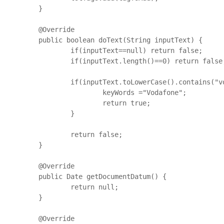
	}

	@Override

	public boolean doText(String inputText) {

		if(inputText==null) return false;

		if(inputText.length()==0) return false;

		if(inputText.toLowerCase().contains("vodafone")) {

			keyWords ="Vodafone";

			return true;

		}

		return false;

	}

	@Override

	public Date getDocumentDatum() {

		return null;

	}

	@Override
