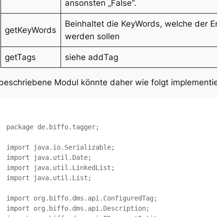
ansonsten „False“.
Beinhaltet die KeyWords, welche der 
getKeyWords
werden sollen
getTags
siehe addTag
beschriebene Modul könnte daher wie folgt implementi
package de.biffo.tagger;

import java.io.Serializable;

import java.util.Date;

import java.util.LinkedList;

import java.util.List;

import org.biffo.dms.api.ConfiguredTag;

import org.biffo.dms.api.Description;
