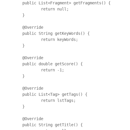
	public List<Fragment> getFragments() {

		return null;

	}

	@Override

	public String getKeyWords() {

		return keyWords;

	}

	@Override

	public double getScore() {

		return -1;

	}

	@Override

	public List<Tag> getTags() {

		return lstTags;

	}

	@Override

	public String getTitle() {
